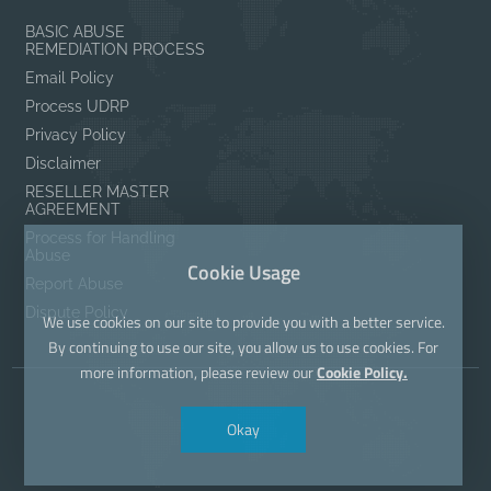
BASIC ABUSE
REMEDIATION PROCESS
Email Policy
Process UDRP
Privacy Policy
Disclaimer
RESELLER MASTER
AGREEMENT
Process for Handling
Abuse
Cookie Usage
Report Abuse
Dispute Policy
We use cookies on our site to provide you with a better service.
By continuing to use our site, you allow us to use cookies. For
more information, please review our
Cookie Policy.
Okay