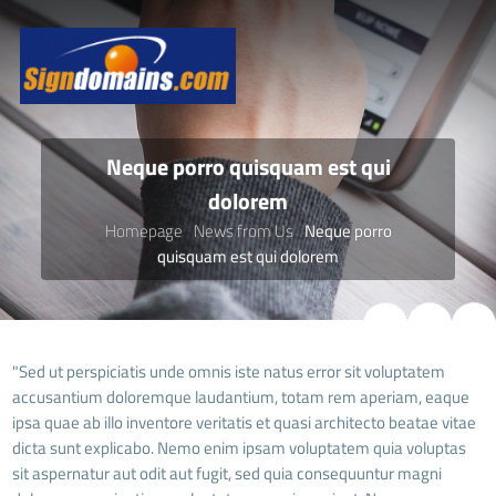
Neque porro quisquam est qui
dolorem
Homepage
News from Us
Neque porro
quisquam est qui dolorem
"Sed ut perspiciatis unde omnis iste natus error sit voluptatem
accusantium doloremque laudantium, totam rem aperiam, eaque
ipsa quae ab illo inventore veritatis et quasi architecto beatae vitae
dicta sunt explicabo. Nemo enim ipsam voluptatem quia voluptas
sit aspernatur aut odit aut fugit, sed quia consequuntur magni