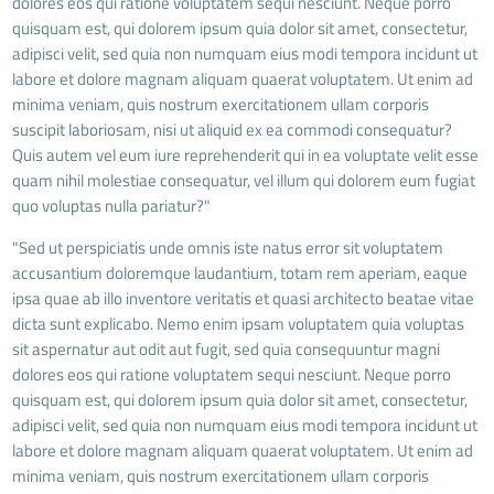
dolores eos qui ratione voluptatem sequi nesciunt. Neque porro
quisquam est, qui dolorem ipsum quia dolor sit amet, consectetur,
adipisci velit, sed quia non numquam eius modi tempora incidunt ut
labore et dolore magnam aliquam quaerat voluptatem. Ut enim ad
minima veniam, quis nostrum exercitationem ullam corporis
suscipit laboriosam, nisi ut aliquid ex ea commodi consequatur?
Quis autem vel eum iure reprehenderit qui in ea voluptate velit esse
quam nihil molestiae consequatur, vel illum qui dolorem eum fugiat
quo voluptas nulla pariatur?"
"Sed ut perspiciatis unde omnis iste natus error sit voluptatem
accusantium doloremque laudantium, totam rem aperiam, eaque
ipsa quae ab illo inventore veritatis et quasi architecto beatae vitae
dicta sunt explicabo. Nemo enim ipsam voluptatem quia voluptas
sit aspernatur aut odit aut fugit, sed quia consequuntur magni
dolores eos qui ratione voluptatem sequi nesciunt. Neque porro
quisquam est, qui dolorem ipsum quia dolor sit amet, consectetur,
adipisci velit, sed quia non numquam eius modi tempora incidunt ut
labore et dolore magnam aliquam quaerat voluptatem. Ut enim ad
minima veniam, quis nostrum exercitationem ullam corporis